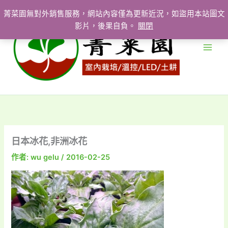
跳
菁菜園無對外銷售服務，網站內容僅為更新近況，如盜用本站圖文
至
影片，後果自負。
關閉
主
要
內
容
日本冰花,非洲冰花
作者:
wu gelu
/
2016-02-25