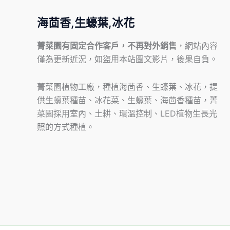
海茴香,生蠔葉,冰花
菁菜園有固定合作客戶，不再對外銷售
，網站內容
僅為更新近況，如盜用本站圖文影片，後果自負。
菁菜園植物工廠，種植海茴香、生蠔葉、冰花，提
供生蠔葉種苗、冰花菜、生蠔葉、海茴香種苗，菁
菜園採用室內、土耕、環溫控制、LED植物生長光
照的方式種植。