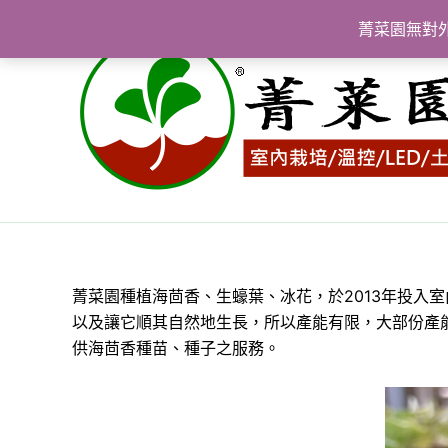
跳
菁菜園無對
至
主
要
內
容
菁菜園種植海茴香、生蠔葉、冰花，於2013年投入
以及讓它順其自然地生長，所以產能有限，大部份產
供海茴香種苗、種子之服務。