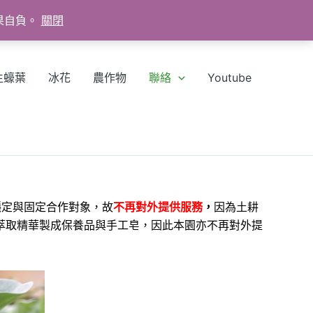
果自負。
關閉
生蠔葉
冰花
農作物
聯絡
Youtube
穩定與固定合作對象，故
不再對外提供服務
，
因為土耕
萃取精華製成保養品與手工皂，因此本園亦不再對外提