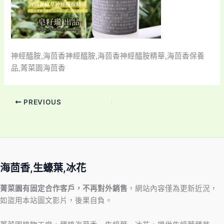
神經醯胺,海茴香神經醯胺,海茴香神經醯胺精華,海茴香保養
品,菁菜園海茴香
PREVIOUS
海茴香,生蠔葉,冰花
菁菜園有固定合作客戶，不再對外銷售
，網站內容僅為更新近況，
如盜用本站圖文影片，後果自負。