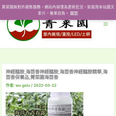
跳
菁菜園無對外銷售服務，網站內容僅為更新近況，如盜用本站圖文
至
影片，後果自負。
關閉
主
要
內
容
神經醯胺,海茴香神經醯胺,海茴香神經醯胺精華,海
茴香保養品,菁菜園海茴香
作者:
wu gelu
/
2022-05-22