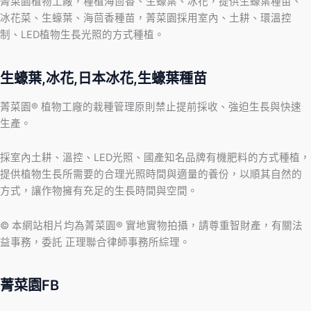
菁菜園植物工廠，種植海茴香、生蠔葉、冰花，提供生蠔葉種苗、
冰花菜、生蠔葉、海茴香種苗，菁菜園採用室內、土耕、環溫控
制、LED植物生長光照的方式種植。
生蠔葉,冰花,日本冰花,生蠔葉種苗
菁菜園® 植物工廠的栽種管理原則禁止提前採收、強迫生長與快速
生產。
採室內土耕、溫控、LED光照、國產知名品牌有機肥料的方式種植，
提供植物生長所需要的合理光照時間與適量的養份，以順其自然的
方式，讓作物擁有充足的生長時間與空間。
© 本網站相片均為菁菜園® 實地實物拍攝，請尊重智財產，有關法
益事務，委託 正理聯合律師事務所綜理。
菁菜園FB