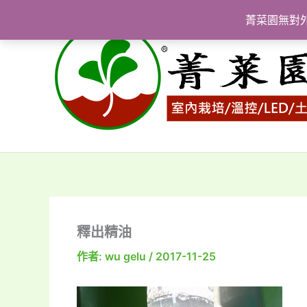
跳
菁菜園無對
至
主
要
內
容
釋出精油
作者:
wu gelu
/
2017-11-25