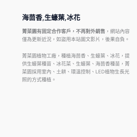
海茴香,生蠔葉,冰花
菁菜園有固定合作客戶，不再對外銷售
，網站內容
僅為更新近況，如盜用本站圖文影片，後果自負。
菁菜園植物工廠，種植海茴香、生蠔葉、冰花，提
供生蠔葉種苗、冰花菜、生蠔葉、海茴香種苗，菁
菜園採用室內、土耕、環溫控制、LED植物生長光
照的方式種植。