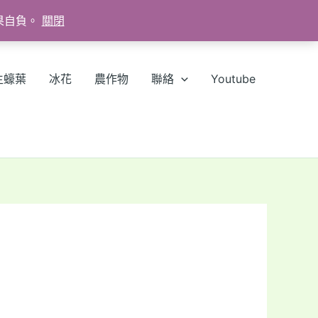
果自負。
關閉
生蠔葉
冰花
農作物
聯絡
Youtube