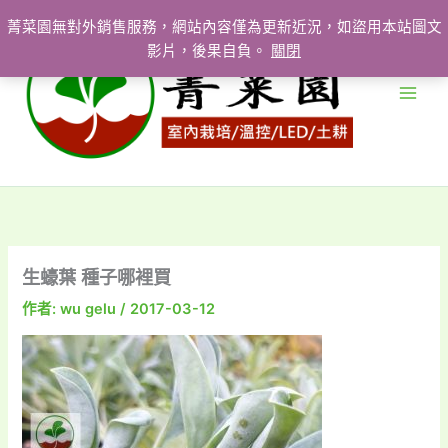
跳
菁菜園無對外銷售服務，網站內容僅為更新近況，如盜用本站圖文
至
影片，後果自負。
關閉
主
要
內
容
生蠔葉 種子哪裡買
作者:
wu gelu
/
2017-03-12