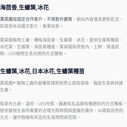
海茴香,生蠔葉,冰花
菁菜園有固定合作客戶，不再對外銷售
，網站內容僅為更新近況，
如盜用本站圖文影片，後果自負。
菁菜園植物工廠，種植海茴香、生蠔葉、冰花，提供生蠔葉種苗、
冰花菜、生蠔葉、海茴香種苗，菁菜園採用室內、土耕、環溫控
制、LED植物生長光照的方式種植。
生蠔葉,冰花,日本冰花,生蠔葉種苗
菁菜園® 植物工廠的栽種管理原則禁止提前採收、強迫生長與快速
生產。
採室內土耕、溫控、LED光照、國產知名品牌有機肥料的方式種植，
提供植物生長所需要的合理光照時間與適量的養份，以順其自然的
方式，讓作物擁有充足的生長時間與空間。