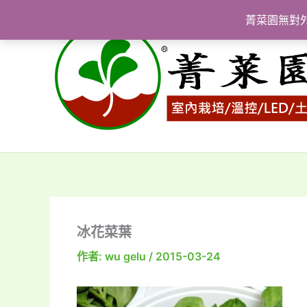
跳
菁菜園無對
至
主
要
內
容
冰花菜葉
作者:
wu gelu
/
2015-03-24