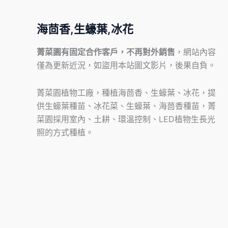
海茴香,生蠔葉,冰花
菁菜園有固定合作客戶，不再對外銷售
，網站內容
僅為更新近況，如盜用本站圖文影片，後果自負。
菁菜園植物工廠，種植海茴香、生蠔葉、冰花，提
供生蠔葉種苗、冰花菜、生蠔葉、海茴香種苗，菁
菜園採用室內、土耕、環溫控制、LED植物生長光
照的方式種植。