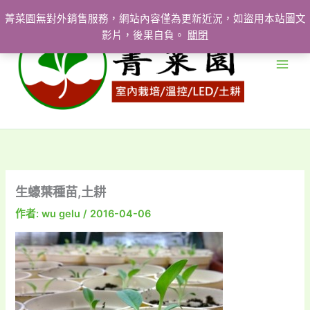
跳
菁菜園無對外銷售服務，網站內容僅為更新近況，如盜用本站圖文
至
影片，後果自負。
關閉
主
要
內
容
生蠔葉種苗,土耕
作者:
wu gelu
/
2016-04-06