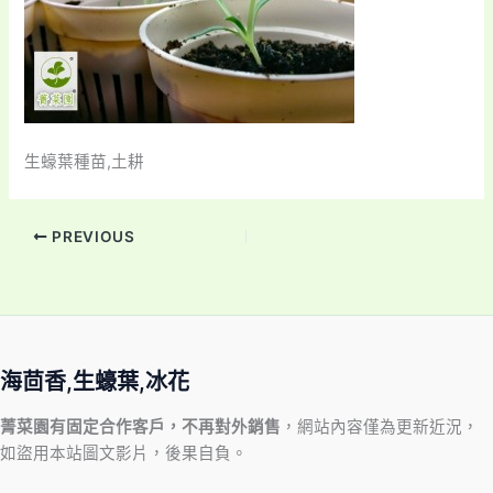
生蠔葉種苗,土耕
PREVIOUS
海茴香,生蠔葉,冰花
菁菜園有固定合作客戶，不再對外銷售
，網站內容僅為更新近況，
如盜用本站圖文影片，後果自負。