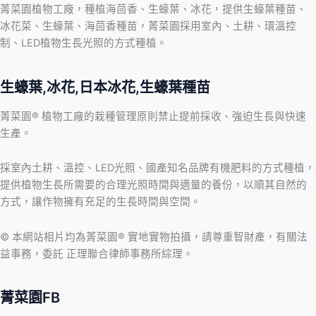
菁菜園植物工廠，種植海茴香、生蠔葉、冰花，提供生蠔葉種苗、
冰花菜、生蠔葉、海茴香種苗，菁菜園採用室內、土耕、環溫控
制、LED植物生長光照的方式種植。
生蠔葉,冰花,日本冰花,生蠔葉種苗
菁菜園® 植物工廠的栽種管理原則禁止提前採收、強迫生長與快速
生產。
採室內土耕、溫控、LED光照、國產知名品牌有機肥料的方式種植，
提供植物生長所需要的合理光照時間與適量的養份，以順其自然的
方式，讓作物擁有充足的生長時間與空間。
© 本網站相片均為菁菜園® 實地實物拍攝，請尊重智財產，有關法
益事務，委託 正理聯合律師事務所綜理。
菁菜園FB