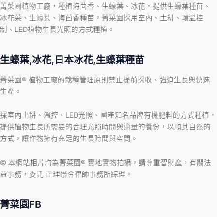
菁菜園植物工廠，種植海茴香、生蠔葉、冰花，提供生蠔葉種苗、
冰花菜、生蠔葉、海茴香種苗，菁菜園採用室內、土耕、環溫控
制、LED植物生長光照的方式種植。
生蠔葉,冰花,日本冰花,生蠔葉種苗
菁菜園® 植物工廠的栽種管理原則禁止提前採收、強迫生長與快速
生產。
採室內土耕、溫控、LED光照、國產知名品牌有機肥料的方式種植，
提供植物生長所需要的合理光照時間與適量的養份，以順其自然的
方式，讓作物擁有充足的生長時間與空間。
© 本網站相片均為菁菜園® 實地實物拍攝，請尊重智財產，有關法
益事務，委託 正理聯合律師事務所綜理。
菁菜園FB