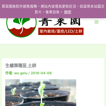
跳
菁菜園無對外銷售服務，網站內容僅為更新近況，如盜用本站圖文
至
影片，後果自負。
關閉
主
要
內
容
生蠔葉種苗,土耕
作者:
wu gelu
/
2016-04-06