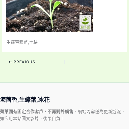
生蠔葉種苗,土耕
PREVIOUS
海茴香,生蠔葉,冰花
菁菜園有固定合作客戶，不再對外銷售
，網站內容僅為更新近況，
如盜用本站圖文影片，後果自負。