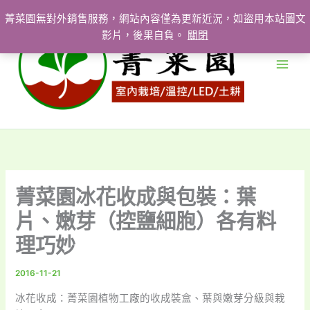
跳
菁菜園無對外銷售服務，網站內容僅為更新近況，如盜用本站圖文
至
影片，後果自負。
關閉
主
要
內
容
菁菜園冰花收成與包裝：葉
片、嫩芽（控鹽細胞）各有料
理巧妙
2016-11-21
冰花收成：菁菜園植物工廠的收成裝盒、葉與嫩芽分級與栽