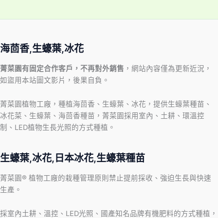
海茴香,生蠔葉,冰花
菁菜園有固定合作客戶，不再對外銷售
，網站內容僅為更新近況，
如盜用本站圖文影片，後果自負。
菁菜園植物工廠，種植海茴香、生蠔葉、冰花，提供生蠔葉種苗、
冰花菜、生蠔葉、海茴香種苗，菁菜園採用室內、土耕、環溫控
制、LED植物生長光照的方式種植。
生蠔葉,冰花,日本冰花,生蠔葉種苗
菁菜園® 植物工廠的栽種管理原則禁止提前採收、強迫生長與快速
生產。
採室內土耕、溫控、LED光照、國產知名品牌有機肥料的方式種植，