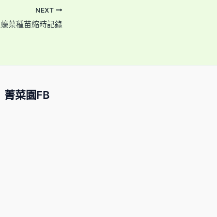
NEXT
生蠔葉種苗縮時記錄
菁菜園FB