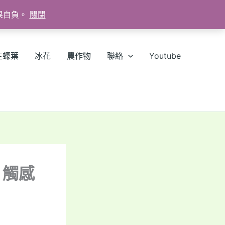
果自負。
關閉
生蠔葉
冰花
農作物
聯絡
Youtube
、觸感