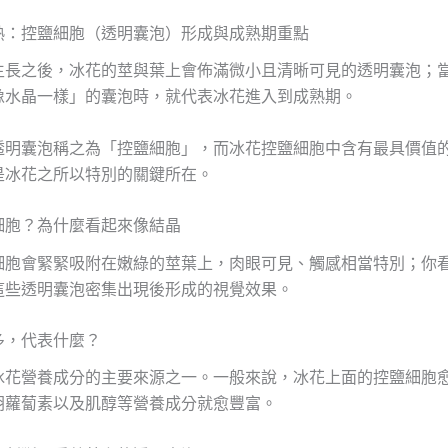
熟：控鹽細胞（透明囊泡）形成與成熟期重點
生長之後，冰花的莖與葉上會佈滿微小且清晰可見的透明囊泡；
像水晶一樣」的囊泡時，就代表冰花進入到成熟期。
透明囊泡稱之為「控鹽細胞」，而冰花控鹽細胞中含有最具價值
是冰花之所以特別的關鍵所在。
細胞？為什麼看起來像結晶
細胞會緊緊吸附在嫩綠的莖葉上，肉眼可見、觸感相當特別；你
這些透明囊泡密集出現後形成的視覺效果。
多，代表什麼？
冰花營養成分的主要來源之一。一般來說，冰花上面的控鹽細胞
胡蘿蔔素以及肌醇等營養成分就愈豐富。