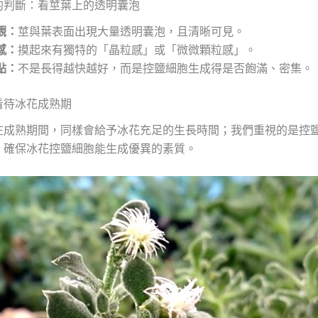
的判斷：看莖葉上的透明囊泡
觀：
莖與葉表面出現大量透明囊泡，且清晰可見。
感：
摸起來有獨特的「晶粒感」或「微微顆粒感」。
點：
不是長得越快越好，而是控鹽細胞生成得是否飽滿、密集。
看待冰花成熟期
在成熟期間，同樣會給予冰花充足的生長時間；我們重視的是控
，確保冰花控鹽細胞能生成優異的素質。