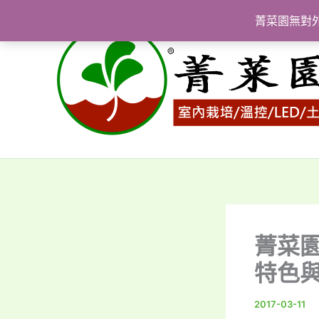
跳
菁菜園無對
至
主
要
內
容
菁菜
特色
2017-03-11