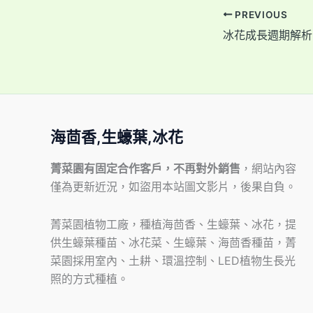
PREVIOUS
海茴香,生蠔葉,冰花
菁菜園有固定合作客戶，不再對外銷售
，網站內容
僅為更新近況，如盜用本站圖文影片，後果自負。
菁菜園植物工廠，種植海茴香、生蠔葉、冰花，提
供生蠔葉種苗、冰花菜、生蠔葉、海茴香種苗，菁
菜園採用室內、土耕、環溫控制、LED植物生長光
照的方式種植。