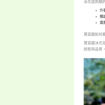
冰花成熟期
外
觸
重
菁菜園如何
菁菜園冰花
狀態與品質