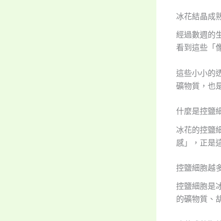
冰花結晶成
經過數週的
看到這些「
這些小小的
礦物質，也
什麼是控鹽
冰花的控鹽
感」，正是
控鹽細胞越
控鹽細胞是
的礦物質、