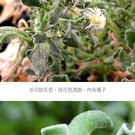
冰花結花苞，待花苞淍謝，內有種子