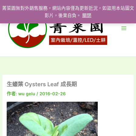
跳
菁菜園無對外銷售服務，網站內容僅為更新近況，如盜用本站圖文
至
影片，後果自負。
關閉
主
要
內
容
生蠔葉 Oysters Leaf 成長期
作者:
wu gelu
/
2016-02-26