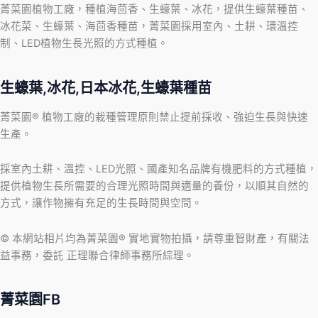
菁菜園植物工廠，種植海茴香、生蠔葉、冰花，提供生蠔葉種苗、
冰花菜、生蠔葉、海茴香種苗，菁菜園採用室內、土耕、環溫控
制、LED植物生長光照的方式種植。
生蠔葉,冰花,日本冰花,生蠔葉種苗
菁菜園® 植物工廠的栽種管理原則禁止提前採收、強迫生長與快速
生產。
採室內土耕、溫控、LED光照、國產知名品牌有機肥料的方式種植，
提供植物生長所需要的合理光照時間與適量的養份，以順其自然的
方式，讓作物擁有充足的生長時間與空間。
© 本網站相片均為菁菜園® 實地實物拍攝，請尊重智財產，有關法
益事務，委託 正理聯合律師事務所綜理。
菁菜園FB