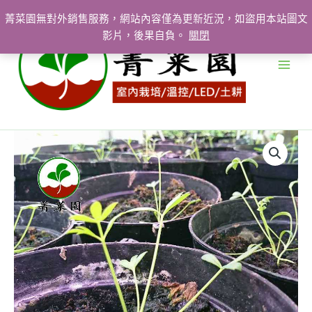
跳
菁菜園無對外銷售服務，網站內容僅為更新近況，如盜用本站圖文
至
影片，後果自負。
關閉
主
要
內
容