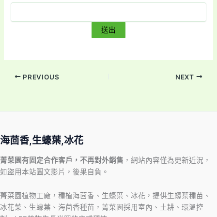
PREVIOUS
NEXT
海茴香,生蠔葉,冰花
菁菜園有固定合作客戶，不再對外銷售
，網站內容僅為更新近況，
如盜用本站圖文影片，後果自負。
菁菜園植物工廠，種植海茴香、生蠔葉、冰花，提供生蠔葉種苗、
冰花菜、生蠔葉、海茴香種苗，菁菜園採用室內、土耕、環溫控