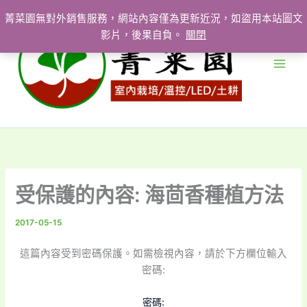
跳
菁菜園無對外銷售服務，網站內容僅為更新近況，如盜用本站圖文
至
影片，後果自負。
關閉
主
要
內
容
受保護的內容: 海茴香種植方法
2017-05-15
這篇內容受到密碼保護。如需檢視內容，請於下方欄位輸入
密碼:
密碼: