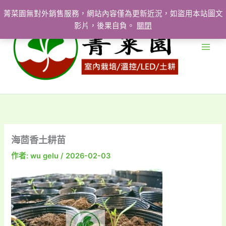
跳
菁菜園無對外銷售服務，網站內容僅為更新近況，如盜用本站圖文
至
影片，後果自負。
關閉
主
要
內
容
海茴香土耕苗
作者:
wu gelu
/
2026-02-03