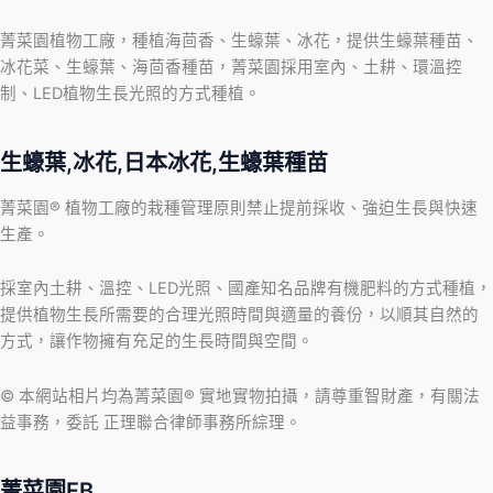
菁菜園植物工廠，種植海茴香、生蠔葉、冰花，提供生蠔葉種苗、
冰花菜、生蠔葉、海茴香種苗，菁菜園採用室內、土耕、環溫控
制、LED植物生長光照的方式種植。
生蠔葉,冰花,日本冰花,生蠔葉種苗
菁菜園® 植物工廠的栽種管理原則禁止提前採收、強迫生長與快速
生產。
採室內土耕、溫控、LED光照、國產知名品牌有機肥料的方式種植，
提供植物生長所需要的合理光照時間與適量的養份，以順其自然的
方式，讓作物擁有充足的生長時間與空間。
© 本網站相片均為菁菜園® 實地實物拍攝，請尊重智財產，有關法
益事務，委託 正理聯合律師事務所綜理。
菁菜園FB