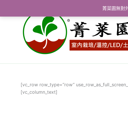
跳
菁菜園無對
至
主
要
內
容
[vc_row row_type=”row” use_row_as_full_screen_s
[vc_column_text]