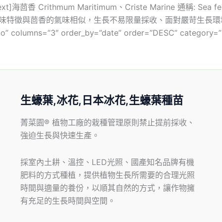
olumn_text]海茴香 Crithmum Maritimum、Criste Mari
與茴香的氣味相似，生長不易限量採收、面對嚴苛生長環境的特性。[/vc_
=”no” columns=”3″ order_by=”date” order=”DESC” categor
生蠔葉,冰花,日本冰花,生蠔葉種苗
菁菜園® 植物工廠的栽種管理原則禁止提前採收、
強迫生長與快速生產。
採室內土耕、溫控、LED光照、國產知名品牌有機
肥料的方式種植，提供植物生長所需要的合理光照
時間與適量的養份，以順其自然的方式，讓作物擁
有充足的生長時間與空間。