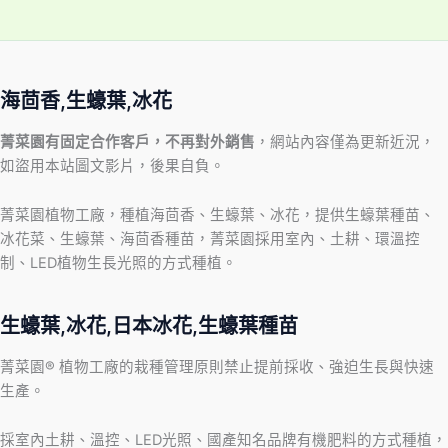
海茴香,生蠔葉,冰花
菁菜園有固定合作客戶，不再對外銷售
，網站內容僅為更新近況，
如盜用本站圖文影片，後果自負。
菁菜園植物工廠，種植海茴香、生蠔葉、冰花，提供生蠔葉種苗、
冰花菜、生蠔葉、海茴香種苗，菁菜園採用室內、土耕、環溫控
制、LED植物生長光照的方式種植。
生蠔葉,冰花,日本冰花,生蠔葉種苗
菁菜園® 植物工廠的栽種管理原則禁止提前採收、強迫生長與快速
生產。
採室內土耕、溫控、LED光照、國產知名品牌有機肥料的方式種植，