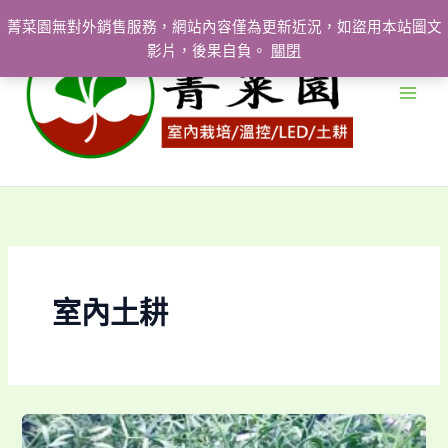
跳
菁菜園無對外銷售服務，網站內容僅為更新近況，如盜用本站圖文
至
影片，後果自負。
關閉
主
要
內
容
室內土耕