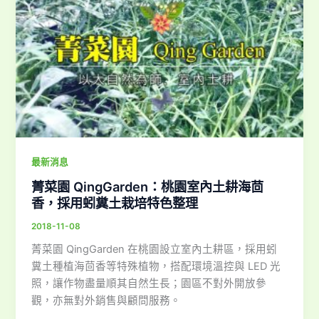
最新消息
菁菜園 QingGarden：桃園室內土耕海茴
香，採用蚓糞土栽培特色整理
2018-11-08
菁菜園 QingGarden 在桃園設立室內土耕區，採用蚓
糞土種植海茴香等特殊植物，搭配環境溫控與 LED 光
照，讓作物盡量順其自然生長；園區不對外開放參
觀，亦無對外銷售與顧問服務。