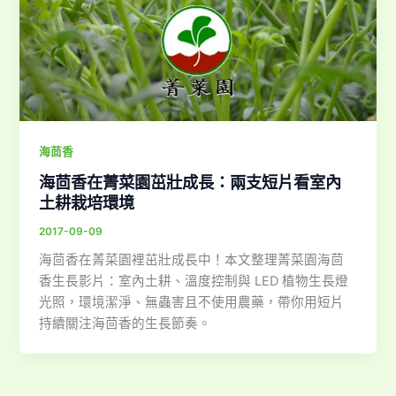
海茴香
海茴香在菁菜園茁壯成長：兩支短片看室內
土耕栽培環境
2017-09-09
海茴香在菁菜園裡茁壯成長中！本文整理菁菜園海茴
香生長影片：室內土耕、溫度控制與 LED 植物生長燈
光照，環境潔淨、無蟲害且不使用農藥，帶你用短片
持續關注海茴香的生長節奏。