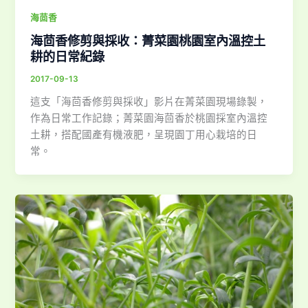
海茴香
海茴香修剪與採收：菁菜園桃園室內溫控土
耕的日常紀錄
2017-09-13
這支「海茴香修剪與採收」影片在菁菜園現場錄製，
作為日常工作記錄；菁菜園海茴香於桃園採室內溫控
土耕，搭配國產有機液肥，呈現園丁用心栽培的日
常。