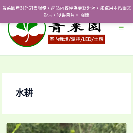
跳
菁菜園無對外銷售服務，網站內容僅為更新近況，如盜用本站圖文
至
影片，後果自負。
關閉
主
要
內
容
水耕