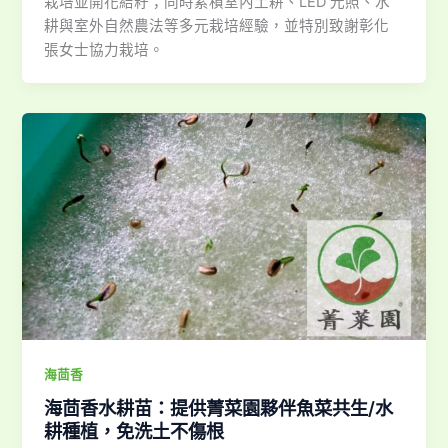
栽培並開花結籽；同時累積室內土耕、LED 光照、水
耕與室外自然農法等多元栽培經驗，並特別致謝彰化
張女士協力栽培。
海茴香
海茴香水耕苗：提供菁菜園夥伴魚菜共生/水
耕種植，免洗土不傷根