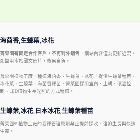
海茴香,生蠔葉,冰花
菁菜園有固定合作客戶，不再對外銷售
，網站內容僅為更新近況，
如盜用本站圖文影片，後果自負。
菁菜園植物工廠，種植海茴香、生蠔葉、冰花，提供生蠔葉種苗、
冰花菜、生蠔葉、海茴香種苗，菁菜園採用室內、土耕、環溫控
制、LED植物生長光照的方式種植。
生蠔葉,冰花,日本冰花,生蠔葉種苗
菁菜園® 植物工廠的栽種管理原則禁止提前採收、強迫生長與快速
生產。