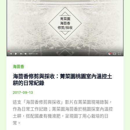
海茴香
海茴香修剪與採收：菁菜園桃園室內溫控土
耕的日常紀錄
2017-09-13
這支「海茴香修剪與採收」影片在菁菜園現場錄製，
作為日常工作記錄；菁菜園海茴香於桃園採室內溫控
土耕，搭配國產有機液肥，呈現園丁用心栽培的日
常。