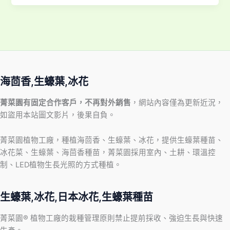
海茴香,生蠔葉,冰花
菁菜園有固定合作客戶，不再對外銷售
，網站內容僅為更新近況，
如盜用本站圖文影片，後果自負。
菁菜園植物工廠，種植海茴香、生蠔葉、冰花，提供生蠔葉種苗、
冰花菜、生蠔葉、海茴香種苗，菁菜園採用室內、土耕、環溫控
制、LED植物生長光照的方式種植。
生蠔葉,冰花,日本冰花,生蠔葉種苗
菁菜園® 植物工廠的栽種管理原則禁止提前採收、強迫生長與快速