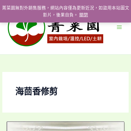
跳
菁菜園無對外銷售服務，網站內容僅為更新近況，如盜用本站圖文
至
影片，後果自負。
關閉
主
要
內
容
海茴香修剪