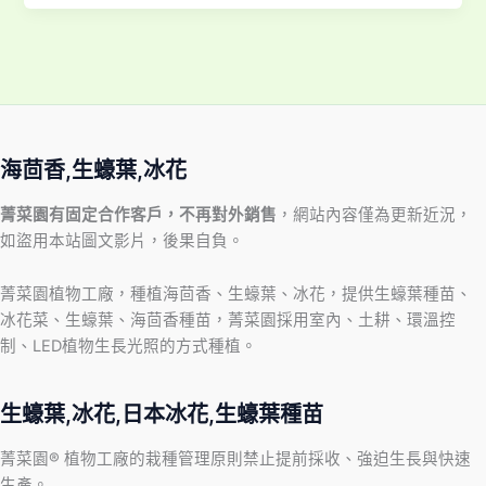
海茴香,生蠔葉,冰花
菁菜園有固定合作客戶，不再對外銷售
，網站內容僅為更新近況，
如盜用本站圖文影片，後果自負。
菁菜園植物工廠，種植海茴香、生蠔葉、冰花，提供生蠔葉種苗、
冰花菜、生蠔葉、海茴香種苗，菁菜園採用室內、土耕、環溫控
制、LED植物生長光照的方式種植。
生蠔葉,冰花,日本冰花,生蠔葉種苗
菁菜園® 植物工廠的栽種管理原則禁止提前採收、強迫生長與快速
生產。