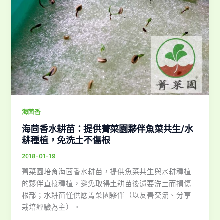
海茴香
海茴香水耕苗：提供菁菜園夥伴魚菜共生/水
耕種植，免洗土不傷根
2018-01-19
菁菜園培育海茴香水耕苗，提供魚菜共生與水耕種植
的夥伴直接種植，避免取得土耕苗後還要洗土而損傷
根部；水耕苗僅供應菁菜園夥伴（以友善交流、分享
栽培經驗為主）。