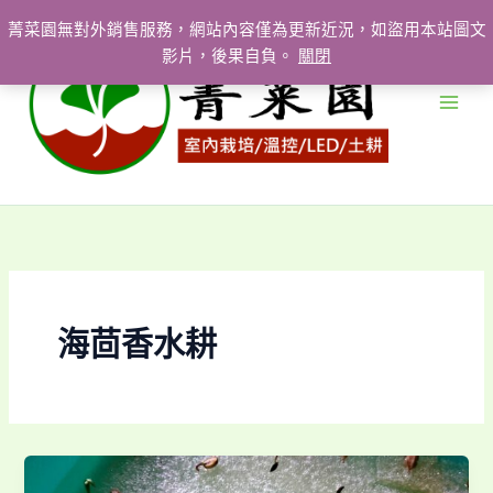
跳
菁菜園無對外銷售服務，網站內容僅為更新近況，如盜用本站圖文
至
影片，後果自負。
關閉
主
要
內
容
海茴香水耕