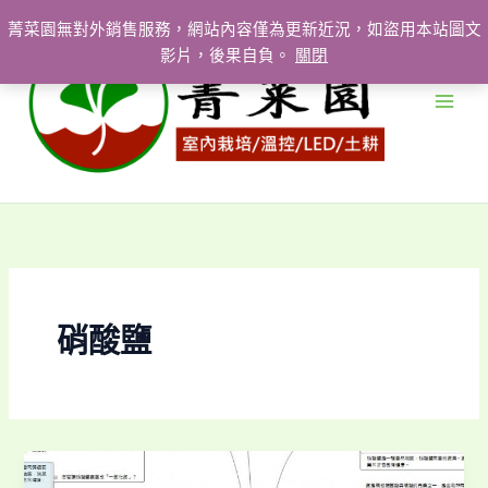
跳
菁菜園無對外銷售服務，網站內容僅為更新近況，如盜用本站圖文
至
影片，後果自負。
關閉
主
要
內
容
硝酸鹽