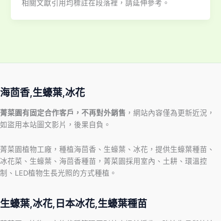
相關文獻引用均標註在段落裡，請延伸參考。
海茴香,生蠔葉,冰花
菁菜園有固定合作客戶，不再對外銷售
，網站內容僅為更新近況，
如盜用本站圖文影片，後果自負。
菁菜園植物工廠，種植海茴香、生蠔葉、冰花，提供生蠔葉種苗、
冰花菜、生蠔葉、海茴香種苗，菁菜園採用室內、土耕、環溫控
制、LED植物生長光照的方式種植。
生蠔葉,冰花,日本冰花,生蠔葉種苗