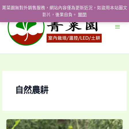
跳
菁菜園無對外銷售服務，網站內容僅為更新近況，如盜用本站圖文
至
影片，後果自負。
關閉
主
要
內
容
自然農耕