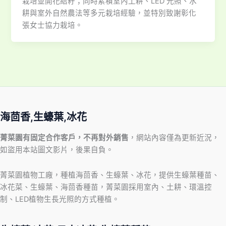
栽培並開花結籽；同時累積室內土耕、LED 光照、水
耕與室外自然農法等多元栽培經驗，並特別致謝彰化
張女士協力栽培。
海茴香,生蠔葉,冰花
菁菜園有固定合作客戶，不再對外銷售
，網站內容僅為更新近況，
如盜用本站圖文影片，後果自負。
菁菜園植物工廠，種植海茴香、生蠔葉、冰花，提供生蠔葉種苗、
冰花菜、生蠔葉、海茴香種苗，菁菜園採用室內、土耕、環溫控
制、LED植物生長光照的方式種植。