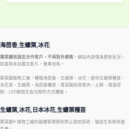
海茴香,生蠔葉,冰花
菁菜園有固定合作客戶，不再對外銷售
，網站內容僅為更新近況，
如盜用本站圖文影片，後果自負。
菁菜園植物工廠，種植海茴香、生蠔葉、冰花，提供生蠔葉種苗、
冰花菜、生蠔葉、海茴香種苗，菁菜園採用室內、土耕、環溫控
制、LED植物生長光照的方式種植。
生蠔葉,冰花,日本冰花,生蠔葉種苗
菁菜園® 植物工廠的栽種管理原則禁止提前採收、強迫生長與快速
生產。