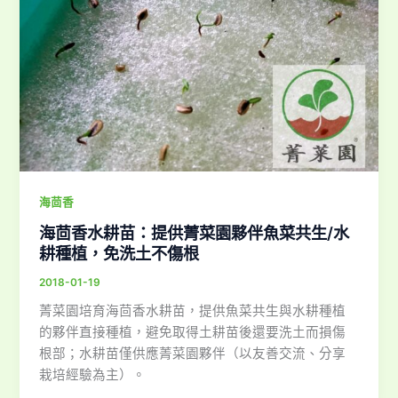
海茴香
海茴香水耕苗：提供菁菜園夥伴魚菜共生/水
耕種植，免洗土不傷根
2018-01-19
菁菜園培育海茴香水耕苗，提供魚菜共生與水耕種植
的夥伴直接種植，避免取得土耕苗後還要洗土而損傷
根部；水耕苗僅供應菁菜園夥伴（以友善交流、分享
栽培經驗為主）。