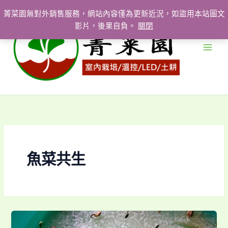
跳
菁菜園無對外銷售服務，網站內容僅為更新近況，如盜用本站圖文
至
影片，後果自負。
關閉
主
要
內
容
魚菜共生