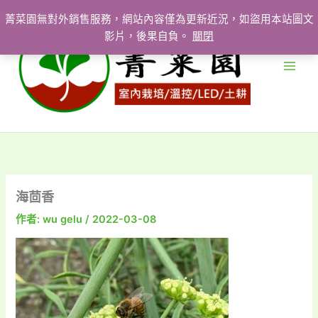
跳
菁菜園無對外銷售服務，網站內容僅為更新近況，如盜用本站圖文
至
影片，後果自負。
關閉
主
要
內
容
海茴香
作者:
wu gelu
/
2022-03-08