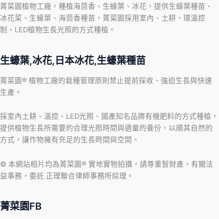
菁菜園植物工廠，種植海茴香、生蠔葉、冰花，提供生蠔葉種苗、
冰花菜、生蠔葉、海茴香種苗，菁菜園採用室內、土耕、環溫控
制、LED植物生長光照的方式種植。
生蠔葉,冰花,日本冰花,生蠔葉種苗
菁菜園® 植物工廠的栽種管理原則禁止提前採收、強迫生長與快速
生產。
採室內土耕、溫控、LED光照、國產知名品牌有機肥料的方式種植，
提供植物生長所需要的合理光照時間與適量的養份，以順其自然的
方式，讓作物擁有充足的生長時間與空間。
© 本網站相片均為菁菜園® 實地實物拍攝，請尊重智財產，有關法
益事務，委託 正理聯合律師事務所綜理。
菁菜園FB