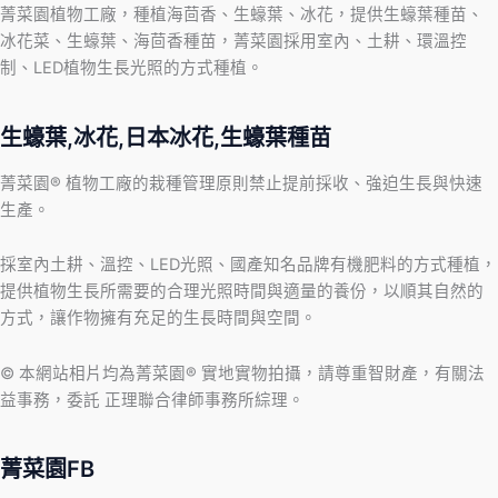
菁菜園植物工廠，種植海茴香、生蠔葉、冰花，提供生蠔葉種苗、
冰花菜、生蠔葉、海茴香種苗，菁菜園採用室內、土耕、環溫控
制、LED植物生長光照的方式種植。
生蠔葉,冰花,日本冰花,生蠔葉種苗
菁菜園® 植物工廠的栽種管理原則禁止提前採收、強迫生長與快速
生產。
採室內土耕、溫控、LED光照、國產知名品牌有機肥料的方式種植，
提供植物生長所需要的合理光照時間與適量的養份，以順其自然的
方式，讓作物擁有充足的生長時間與空間。
© 本網站相片均為菁菜園® 實地實物拍攝，請尊重智財產，有關法
益事務，委託 正理聯合律師事務所綜理。
菁菜園FB