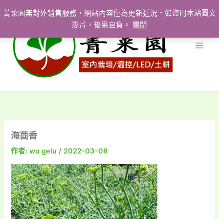
跳
菁菜園無對外銷售服務，網站內容僅為更新近況，如盜用本站圖文
至
影片，後果自負。
關閉
主
要
內
容
海茴香
作者:
wu gelu
/
2022-03-08