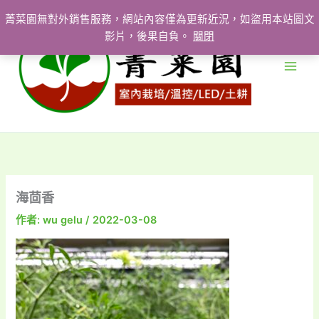
跳
菁菜園無對外銷售服務，網站內容僅為更新近況，如盜用本站圖文
至
影片，後果自負。
關閉
主
要
內
容
海茴香
作者:
wu gelu
/
2022-03-08