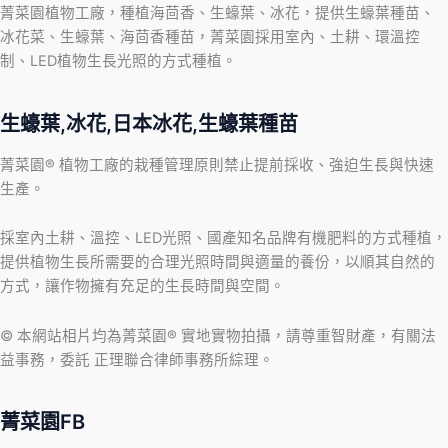
菁菜園植物工廠，種植海茴香、生蠔葉、冰花，提供生蠔葉種苗、
冰花菜、生蠔葉、海茴香種苗，菁菜園採用室內、土耕、環溫控
制、LED植物生長光照的方式種植。
生蠔葉,冰花,日本冰花,生蠔葉種苗
菁菜園® 植物工廠的栽種管理原則禁止提前採收、強迫生長與快速
生產。
採室內土耕、溫控、LED光照、國產知名品牌有機肥料的方式種植，
提供植物生長所需要的合理光照時間與適量的養份，以順其自然的
方式，讓作物擁有充足的生長時間與空間。
© 本網站相片均為菁菜園® 實地實物拍攝，請尊重智財產，有關法
益事務，委託 正理聯合律師事務所綜理。
菁菜園FB