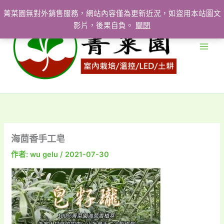
跳
菁菜園無對外銷售服務，網站內容僅為更新近況，如盜用本站圖文
至
影片，後果自負。
關閉
主
要
內
容
海茴香手工皂
作者:
wu gelu
/
2021-07-30