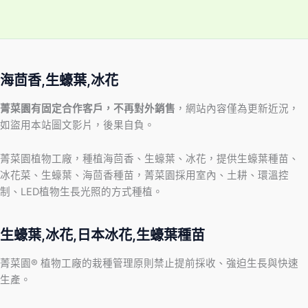
海茴香,生蠔葉,冰花
菁菜園有固定合作客戶，不再對外銷售
，網站內容僅為更新近況，
如盜用本站圖文影片，後果自負。
菁菜園植物工廠，種植海茴香、生蠔葉、冰花，提供生蠔葉種苗、
冰花菜、生蠔葉、海茴香種苗，菁菜園採用室內、土耕、環溫控
制、LED植物生長光照的方式種植。
生蠔葉,冰花,日本冰花,生蠔葉種苗
菁菜園® 植物工廠的栽種管理原則禁止提前採收、強迫生長與快速
生產。