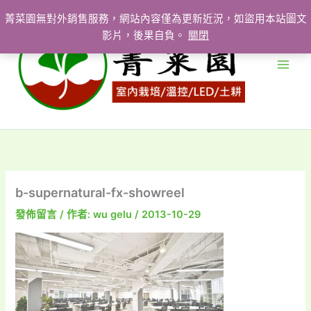
跳
菁菜園無對外銷售服務，網站內容僅為更新近況，如盜用本站圖文
至
影片，後果自負。
關閉
主
要
內
容
b-supernatural-fx-showreel
發佈留言
/ 作者:
wu gelu
/
2013-10-29