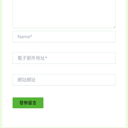
Name*
電
子
郵
件
網
地
站
址
網
*
址