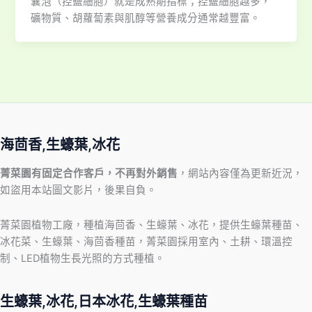
囊泡（控鹽細胞）就是成熟期指標；控鹽細胞越多，
礦物質、胡蘿蔔素與肌醇等營養成分通常越豐富。
海茴香,生蠔葉,冰花
菁菜園有固定合作客戶，不再對外銷售
，網站內容僅為更新近況，
如盜用本站圖文影片，後果自負。
菁菜園植物工廠，種植海茴香、生蠔葉、冰花，提供生蠔葉種苗、
冰花菜、生蠔葉、海茴香種苗，菁菜園採用室內、土耕、環溫控
制、LED植物生長光照的方式種植。
生蠔葉,冰花,日本冰花,生蠔葉種苗