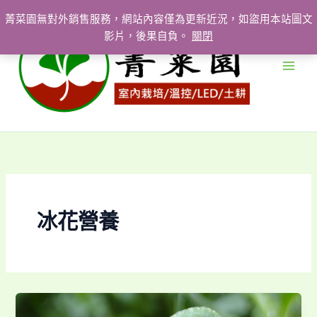
跳
菁菜園無對外銷售服務，網站內容僅為更新近況，如盜用本站圖文
至
影片，後果自負。
關閉
主
要
內
容
冰花營養