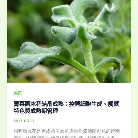
冰花
菁菜園冰花結晶成熟：控鹽細胞生成、觸感
特色與成熟期管理
2017-03-11
想判斷冰花是否成熟？當莖與葉佈滿清晰可見的透明