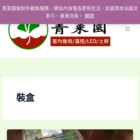
跳
菁菜園無對外銷售服務，網站內容僅為更新近況，如盜用本站圖文
至
影片，後果自負。
關閉
主
要
內
容
裝盒