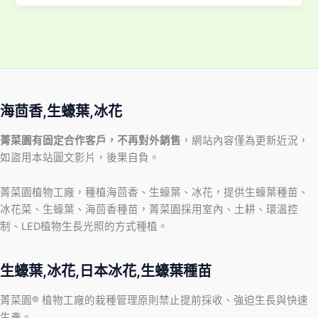
海茴香,生蠔葉,冰花
菁菜園有固定合作客戶，不再對外銷售
，網站內容僅為更新近況，
如盜用本站圖文影片，後果自負。
菁菜園植物工廠，種植海茴香、生蠔葉、冰花，提供生蠔葉種苗、
冰花菜、生蠔葉、海茴香種苗，菁菜園採用室內、土耕、環溫控
制、LED植物生長光照的方式種植。
生蠔葉,冰花,日本冰花,生蠔葉種苗
菁菜園® 植物工廠的栽種管理原則禁止提前採收、強迫生長與快速
生產。