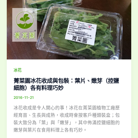
冰花
菁菜園冰花收成與包裝：葉片、嫩芽（控鹽
細胞）各有料理巧妙
2016-11-21
冰花收成是令人開心的事！冰花在菁菜園植物工廠歷
經育苗、生長與成熟，收成時會按客戶種類裝盒；包
裝大致分為「葉」與「嫩芽」，其中佈滿控鹽細胞的
嫩芽與葉片在食用料理上各有巧妙。