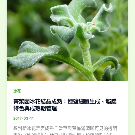
冰花
菁菜園冰花結晶成熟：控鹽細胞生成、觸感
特色與成熟期管理
2017-03-11
想判斷冰花是否成熟？當莖與葉佈滿清晰可見的透明