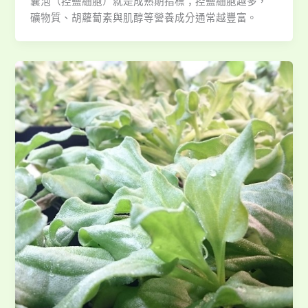
囊泡（控鹽細胞）就是成熟期指標；控鹽細胞越多，
礦物質、胡蘿蔔素與肌醇等營養成分通常越豐富。