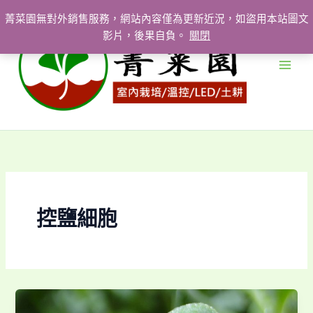
跳
菁菜園無對外銷售服務，網站內容僅為更新近況，如盜用本站圖文
至
影片，後果自負。
關閉
主
要
內
容
控鹽細胞