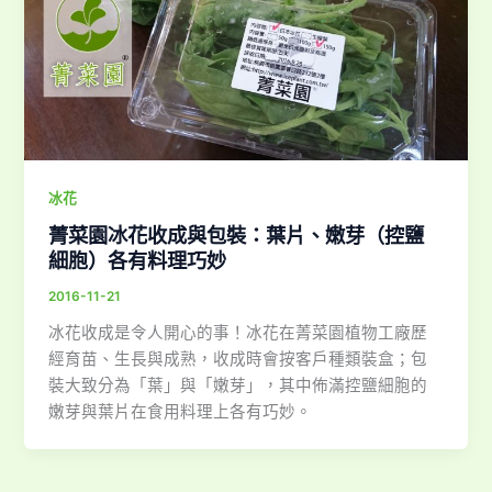
冰花
菁菜園冰花收成與包裝：葉片、嫩芽（控鹽
細胞）各有料理巧妙
2016-11-21
冰花收成是令人開心的事！冰花在菁菜園植物工廠歷
經育苗、生長與成熟，收成時會按客戶種類裝盒；包
裝大致分為「葉」與「嫩芽」，其中佈滿控鹽細胞的
嫩芽與葉片在食用料理上各有巧妙。