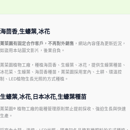
海茴香,生蠔葉,冰花
菁菜園有固定合作客戶，不再對外銷售
，網站內容僅為更新近況，
如盜用本站圖文影片，後果自負。
菁菜園植物工廠，種植海茴香、生蠔葉、冰花，提供生蠔葉種苗、
冰花菜、生蠔葉、海茴香種苗，菁菜園採用室內、土耕、環溫控
制、LED植物生長光照的方式種植。
生蠔葉,冰花,日本冰花,生蠔葉種苗
菁菜園® 植物工廠的栽種管理原則禁止提前採收、強迫生長與快速
生產。