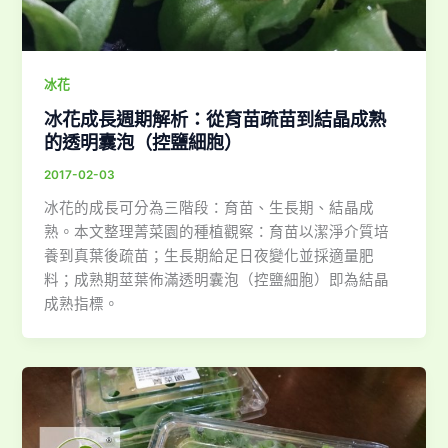
冰花
冰花成長週期解析：從育苗疏苗到結晶成熟
的透明囊泡（控鹽細胞）
2017-02-03
冰花的成長可分為三階段：育苗、生長期、結晶成
熟。本文整理菁菜園的種植觀察：育苗以潔淨介質培
養到真葉後疏苗；生長期給足日夜變化並採適量肥
料；成熟期莖葉佈滿透明囊泡（控鹽細胞）即為結晶
成熟指標。