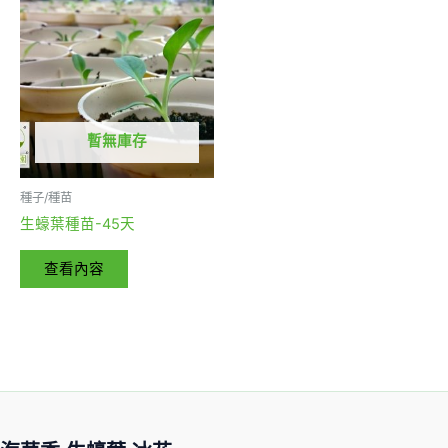
暫無庫存
種子/種苗
生蠔葉種苗-45天
查看內容