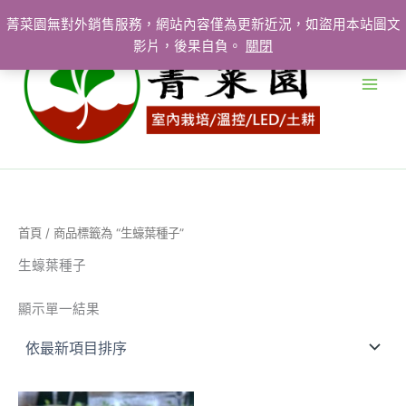
跳
菁菜園無對外銷售服務，網站內容僅為更新近況，如盜用本站圖文
至
影片，後果自負。
關閉
主
要
內
容
首頁
/ 商品標籤為 “生蠔葉種子”
生蠔葉種子
顯示單一結果