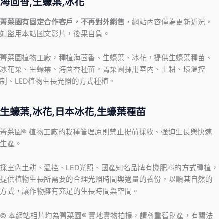
海茴香,生蠔葉,冰花
菁菜園有固定合作客戶，不再對外銷售
，網站內容僅為更新近況，
如盜用本站圖文影片，後果自負。
菁菜園植物工廠，種植海茴香、生蠔葉、冰花，提供生蠔葉種苗、
冰花菜、生蠔葉、海茴香種苗，菁菜園採用室內、土耕、環溫控
制、LED植物生長光照的方式種植。
生蠔葉,冰花,日本冰花,生蠔葉種苗
菁菜園® 植物工廠的栽種管理原則禁止提前採收、強迫生長與快速
生產。
採室內土耕、溫控、LED光照、國產知名品牌有機肥料的方式種植，
提供植物生長所需要的合理光照時間與適量的養份，以順其自然的
方式，讓作物擁有充足的生長時間與空間。
© 本網站相片均為菁菜園® 實地實物拍攝，請尊重智財產，有關法