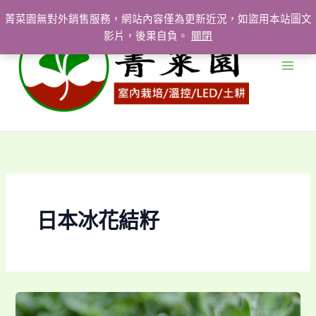
跳
菁菜園無對外銷售服務，網站內容僅為更新近況，如盜用本站圖文
至
影片，後果自負。
關閉
主
要
內
容
日本冰花結籽