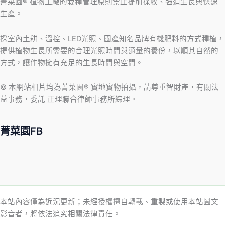
菁菜園® 植物工廠的栽種管理原則禁止提前採收、強迫生長與快速
生產。
採室內土耕、溫控、LED光照、國產知名品牌有機肥料的方式種植，
提供植物生長所需要的合理光照時間與適量的養份，以順其自然的
方式，讓作物擁有充足的生長時間與空間。
© 本網站相片均為菁菜園® 實地實物拍攝，請尊重智財產，有關法
益事務，委託 正理聯合律師事務所綜理。
菁菜園FB
本站內容僅為近況更新；未經授權擅自轉載、重製或使用本站圖文
影音者，將依法追究相關法律責任。