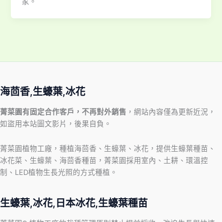
家。
海茴香,生蠔葉,冰花
菁菜園有固定合作客戶，不再對外銷售
，網站內容僅為更新近況，
如盜用本站圖文影片，後果自負。
菁菜園植物工廠，種植海茴香、生蠔葉、冰花，提供生蠔葉種苗、
冰花菜、生蠔葉、海茴香種苗，菁菜園採用室內、土耕、環溫控
制、LED植物生長光照的方式種植。
生蠔葉,冰花,日本冰花,生蠔葉種苗