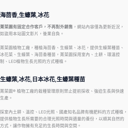
海茴香,生蠔葉,冰花
菁菜園有固定合作客戶，不再對外銷售
，網站內容僅為更新近況，
如盜用本站圖文影片，後果自負。
菁菜園植物工廠，種植海茴香、生蠔葉、冰花，提供生蠔葉種苗、
冰花菜、生蠔葉、海茴香種苗，菁菜園採用室內、土耕、環溫控
制、LED植物生長光照的方式種植。
生蠔葉,冰花,日本冰花,生蠔葉種苗
菁菜園® 植物工廠的栽種管理原則禁止提前採收、強迫生長與快速
生產。
採室內土耕、溫控、LED光照、國產知名品牌有機肥料的方式種植，
提供植物生長所需要的合理光照時間與適量的養份，以順其自然的
方式，讓作物擁有充足的生長時間與空間。