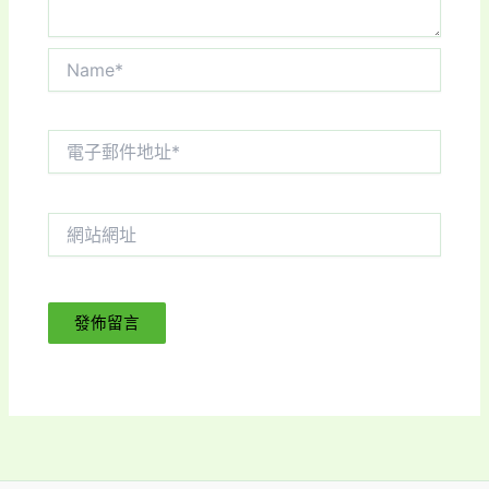
Name*
電
子
郵
件
網
地
站
址
網
*
址