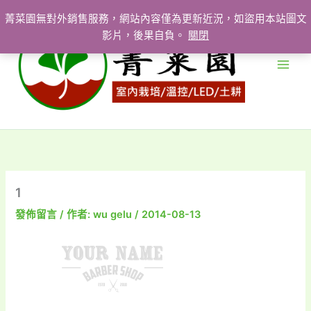
跳
菁菜園無對外銷售服務，網站內容僅為更新近況，如盜用本站圖文
至
影片，後果自負。
關閉
主
要
內
容
1
發佈留言
/ 作者:
wu gelu
/
2014-08-13