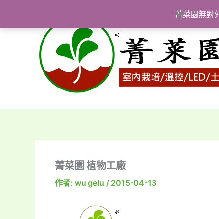
跳
菁菜園無對
至
主
要
內
容
菁菜園 植物工廠
作者:
wu gelu
/
2015-04-13