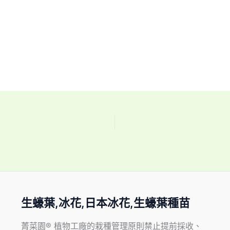
生蠔葉,冰花,日本冰花,生蠔葉種苗
菁菜園® 植物工廠的栽種管理原則禁止提前採收、