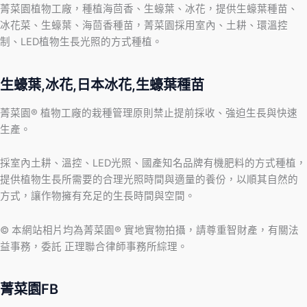
菁菜園植物工廠，種植海茴香、生蠔葉、冰花，提供生蠔葉種苗、
冰花菜、生蠔葉、海茴香種苗，菁菜園採用室內、土耕、環溫控
制、LED植物生長光照的方式種植。
生蠔葉,冰花,日本冰花,生蠔葉種苗
菁菜園® 植物工廠的栽種管理原則禁止提前採收、強迫生長與快速
生產。
採室內土耕、溫控、LED光照、國產知名品牌有機肥料的方式種植，
提供植物生長所需要的合理光照時間與適量的養份，以順其自然的
方式，讓作物擁有充足的生長時間與空間。
© 本網站相片均為菁菜園® 實地實物拍攝，請尊重智財產，有關法
益事務，委託 正理聯合律師事務所綜理。
菁菜園FB