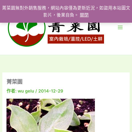
跳
菁菜園無對外銷售服務，網站內容僅為更新近況，如盜用本站圖文
至
影片，後果自負。
關閉
主
要
內
容
菁菜園
作者:
wu gelu
/
2014-12-29